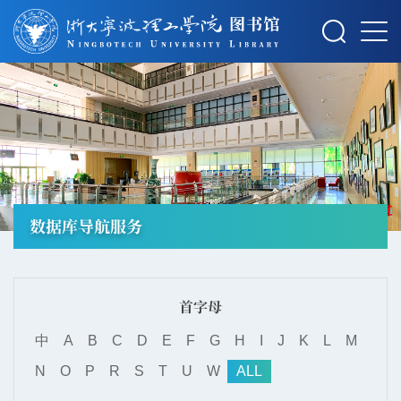
摄影：秋草
数据库导航服务
首字母
中
A
B
C
D
E
F
G
H
I
J
K
L
M
N
O
P
R
S
T
U
W
ALL