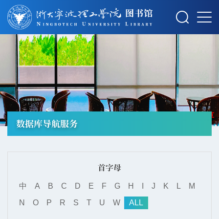
摄影：秋草
数据库导航服务
首字母
中
A
B
C
D
E
F
G
H
I
J
K
L
M
N
O
P
R
S
T
U
W
ALL