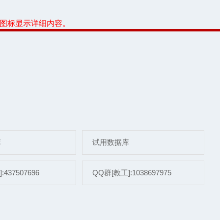
或图标显示详细内容。
库
试用数据库
437507696
QQ群[教工]:1038697975