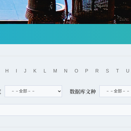
H
I
J
K
L
M
N
O
P
R
S
T
U
度
数据库文种