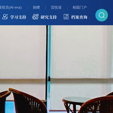
馆员(AI-ima)
捐赠
芸悦读
校园门户
学习支持
研究支持
档案查询