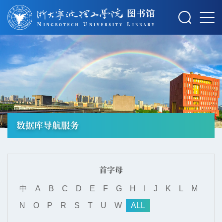
摄影：秋草
数据库导航服务
首字母
中
A
B
C
D
E
F
G
H
I
J
K
L
M
N
O
P
R
S
T
U
W
ALL