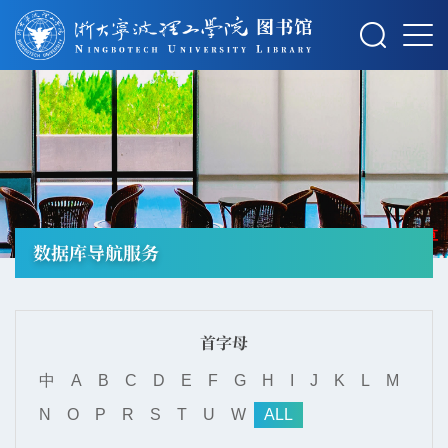
摄影：秋草
数据库导航服务
首字母
中
A
B
C
D
E
F
G
H
I
J
K
L
M
N
O
P
R
S
T
U
W
ALL