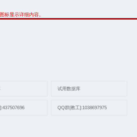
或图标显示详细内容。
库
试用数据库
437507696
QQ群[教工]:1038697975