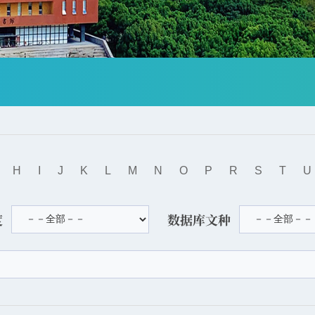
H
I
J
K
L
M
N
O
P
R
S
T
U
度
数据库文种