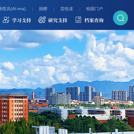
馆员(AI-ima)
捐赠
芸悦读
校园门户
学习支持
研究支持
档案查询