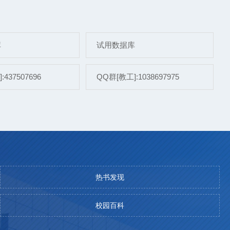
库
试用数据库
437507696
QQ群[教工]:1038697975
热书发现
校园百科