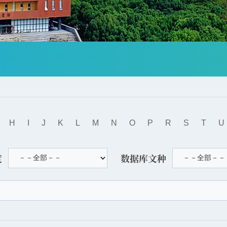
H
I
J
K
L
M
N
O
P
R
S
T
U
度
数据库文种