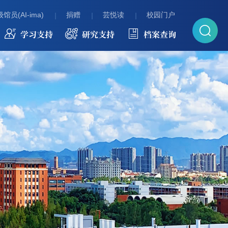
馆员(AI-ima)
捐赠
芸悦读
校园门户
学习支持
研究支持
档案查询