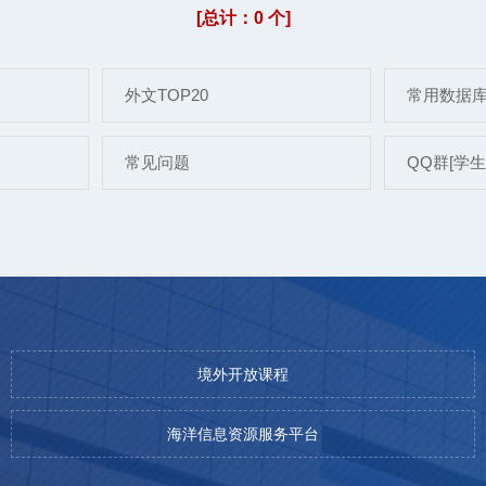
[总计：0 个]
外文TOP20
常用数据
常见问题
QQ群[学生]:
境外开放课程
海洋信息资源服务平台