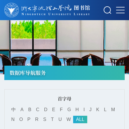
摄影：秋草
数据库导航服务
首字母
中
A
B
C
D
E
F
G
H
I
J
K
L
M
N
O
P
R
S
T
U
W
ALL