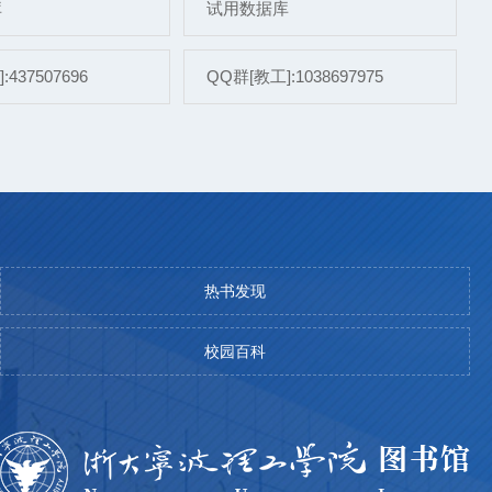
库
试用数据库
437507696
QQ群[教工]:1038697975
热书发现
校园百科