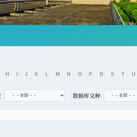
H
I
J
K
L
M
N
O
P
R
S
T
U
度
数据库文种