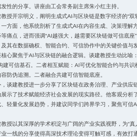
启发性的分享。讲座由工会常务副主席朱小红主持。
建教授开宗明义，阐明生成式AI与区块链是数字经济的“
。一方面，他系统剖析了生成式AI在内容生成、决策理解
释等痛点，进而强调“AI越强大，越需要区块链做可信底
，及其在数据确权、智能合约、可信协作中的关键价值与
座核心聚焦于AI与区块链的融合逻辑。谈建教授生动比喻：
，构建可信基石。二者相互赋能：AI可优化智能合约与共识
内容防伪追溯。二者融合共建可信智能底座。
外，谈建教授进一步分享了区块链在政务治理、产业供应
动展示了技术赋能经济社会发展的现实路径。他客观分析
化、轻量化发展趋势，并建议同学们跨界学习，聚焦可信A
。
建教授以其深厚的学术积淀与广阔的产业实践视野，为“真
产业一线的分享使得高深技术理论变得可触可感，有效打通了