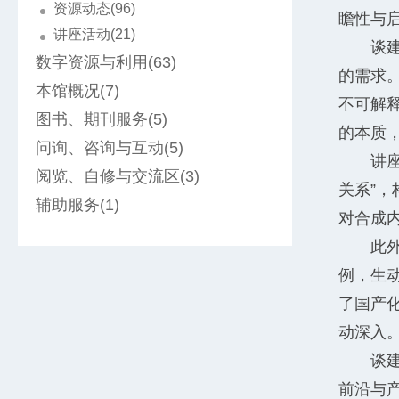
资源动态(96)
瞻性与
讲座活动(21)
谈
数字资源与利用(63)
的需求
本馆概况(7)
不可解
图书、期刊服务(5)
的本质
问询、咨询与互动(5)
讲
阅览、自修与交流区(3)
关系”
辅助服务(1)
对合成
此
例，生
了国产
动深入
谈
前沿与