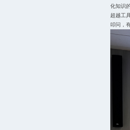
化知识
超越工
叩问，