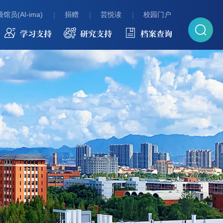
馆员(AI-ima)
捐赠
芸悦读
校园门户
学习支持
研究支持
档案查询