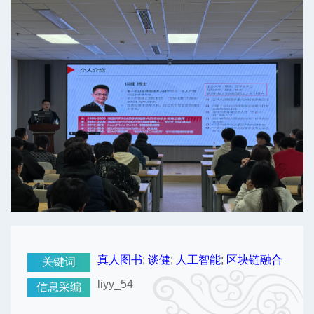
真人图书
;
谈健
;
人工智能
;
区块链融合
关键词
liyy_54
信息采编