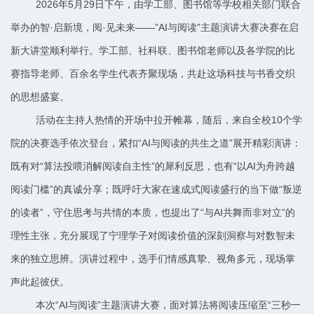
2026年5月29日下午，由学工部、图书馆等学校相关部门联合
举办的智·启新境，阅·见未来——”AI与阅读”主题演讲大赛决赛在启
新大讲堂顺利举行。学工部、社科联、图书馆老师以及各学院的比
赛指导老师、百余名学生代表齐聚现场，共赴这场科技与书香交织
的思想盛宴。
活动在主持人热情的开场中拉开帷幕，随后，来自全校10个学
院的决赛选手依次登台，紧扣“AI与阅读的共生之道”展开精彩演讲：
既有对“算法投喂消解阅读自主性”的犀利反思，也有“以AI为舟跨越
阅读门槛”的真诚分享；既呼吁大家在速成式阅读盛行的当下做“叛逆
的读者”，守住思考与共情的本质，也提出了“与AI共舞而非对立”的
理性主张，充分展现了宁理学子对阅读价值的深刻洞察与对数智未
来的独立思辨。演讲过程中，选手们情感真挚、视角多元，现场掌
声此起彼伏。
本次“AI与阅读”主题演讲大赛，面对算法将阅读压缩至“三秒一