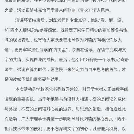
魂最近的桥梁。在各位选手以犀利的思辨为我们拨开AI时代的迷雾
之后，活动跟随林嘉怡同学带来的歌曲《青火》渐入尾声。
演讲环节结束后，刘磊老师作专业点评，他以“卷、醒、逆、
和”四个关键词总结参赛感受。既肯定了同学们精心的赛前筹备与饱
满的现场表现，也寄语大家既要善用AI作为阅读的“导航仪”“放大
镜”，更要牢牢握住阅读的“方向盘”，亲自在慢读、深读中完成与文
字的共情、实现自我的成长。最后，他引用“好好做一个读书人”寄语
师生，强调在算力时代，愿意慢下来的定力与自主思考的勇气，才
是阅读赋予我们最坚硬的铠甲。
本次活动是学校深化书香校园建设、引导学生树立正确数字阅
读观的重要实践。当千年纸墨与前沿算力相遇，变的是阅读的载体
与路径，不变的是阅读对心灵的滋养、对思想的塑造。相信通过此
次活动，广大宁理学子将进一步明晰AI时代阅读的核心要义：既不
拒斥技术带来的便利，更不忘深耕文字的初心，以智能为羽翼、以