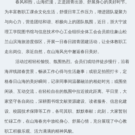
春风和煦，山海烂漫，正是踏青出游、舒展身心的美好时节。
为丰富教职工课余文化生活，舒缓日常工作压力，增进团队凝聚力
与向心力，营造团结和谐、积极向上的团队氛围，近日，浙大宁波
理工学院图书馆与信息技术中心工会组织全体工会会员前往象山松
兰山滨海旅游度假区，开展一日春日踏青团建活动，让全体教职工
走出岗位、亲近自然，在山海风光中邂逅春日美好。
活动过程轻松愉悦、氛围热烈。会员们或结伴徒步慢行，沿着
海岸线踏春赏景，畅谈工作心得与生活趣事；或驻足拍照打卡，定
格春日山海的美好瞬间，记录同事间温馨融洽的相处时光；或围坐
闲谈、互动交流，在轻松自在的氛围中拉近彼此距离。平日里，大
家坚守各自岗位，深耕图书馆文献资源建设、读者服务、信息化建
设、校园技术保障等工作，各司其职、默默奉献；此刻，大家暂别
忙碌工作，在山海春光中放松身心、舒展心情，充分展现了中心教
职工积极乐观、活力满满的精神风貌。