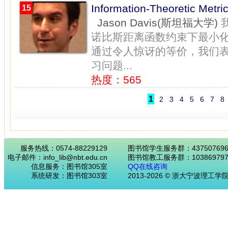
Information-Theoretic Me
15
Jason Davis(斯坦福大学)
诺比斯距离函数约束下最小
通过令人惊讶的等价，我们
习问题...
热度：565
1
2
3
4
5
6
7
8
服务热线：0574-88229129
图书馆学生服务群：43750769
电子邮件：info_lib@nbt.edu.cn
图书馆教工服务群：103869797
信息服务：图书馆305室
QQ在线咨询
系统研发：图书馆303室
2013-2026 © 浙大宁波理工