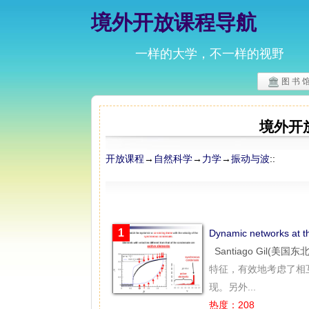
境外开放课程导航
一样的大学，不一样的视野
图 书 
境外开
开放课程
→
自然科学
→
力学
→
振动与波
::
1
Dynamic networks a
Santiago Gil(美国东
特征，有效地考虑了相
现。另外...
热度：208