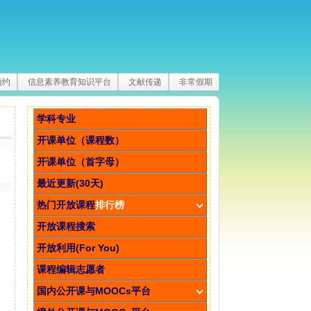
预约
信息素养教育知识平台
文献传递
非常假期
学科专业
开课单位（课程数）
开课单位（首字母）
最近更新(30天)
热门开放课程
排行榜
开放课程搜索
开放利用(For You)
课程编辑志愿者
国内公开课与MOOCs平台