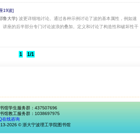
讲座19波]
r(耶鲁大学)
波更详细地讨论。通过各种示例讨论了波的基本属性，例如速
。讲座的后半部分专门讨论波浪的叠加。定义和讨论了构造性和破坏性干
1
1/1
书馆学生服务群：437507696
书馆教工服务群：1038697975
Q在线咨询
013-2026 © 浙大宁波理工学院图书馆