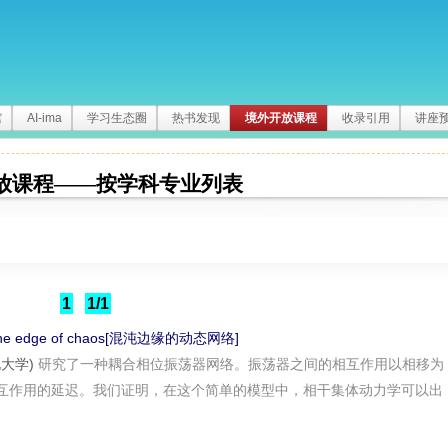
馆
AI-ima
学习生态圈
热书发现
境外开放课程
收录引用
讲座
放课程——按学科专业列表
1
1/1
t the edge of chaos[混沌边缘的动态网络]
北大学)
研究了一种耦合相位振荡器网络。振荡器之间的相互作用以相移为
互作用的延迟。我们证明，在这个简单的模型中，相干集体动力学可以出