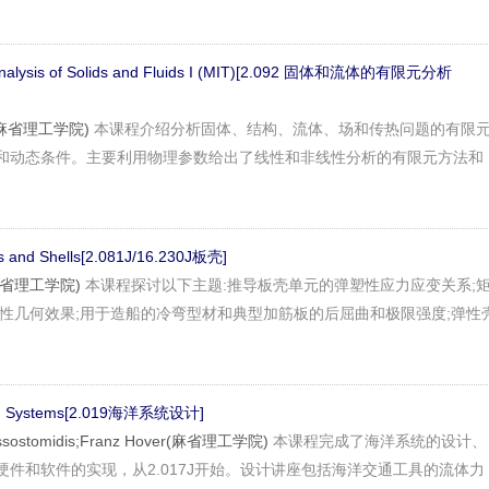
t Analysis of Solids and Fluids I (MIT)[2.092 固体和流体的有限元分析
he(麻省理工学院)
本课程介绍分析固体、结构、流体、场和传热问题的有限
和动态条件。主要利用物理参数给出了线性和非线性分析的有限元方法和
es and Shells[2.081J/16.230J板壳]
i(麻省理工学院)
本课程探讨以下主题:推导板壳单元的弹塑性应力应变关系;
线性几何效果;用于造船的冷弯型材和典型加筋板的后屈曲和极限强度;弹性
ean Systems[2.019海洋系统设计]
yssostomidis;Franz Hover(麻省理工学院)
本课程完成了海洋系统的设计、
件和软件的实现，从2.017J开始。设计讲座包括海洋交通工具的流体力