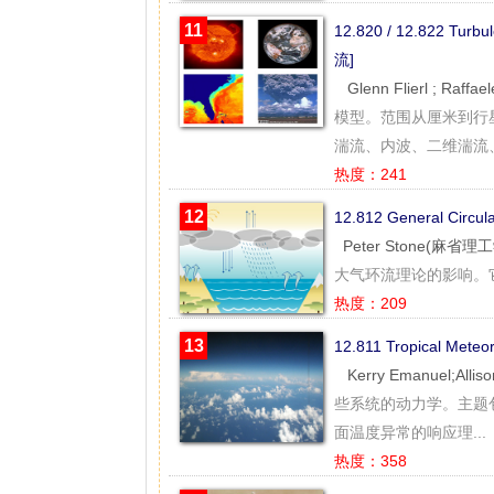
11
12.820 / 12.822 Tur
流]
Glenn Flierl ; Raf
模型。范围从厘米到行
湍流、内波、二维湍流、准
热度：241
12
12.812 General Circ
Peter Stone(麻省理
大气环流理论的影响。
热度：209
13
12.811 Tropical Met
Kerry Emanuel;All
些系统的动力学。主题包
面温度异常的响应理...
热度：358