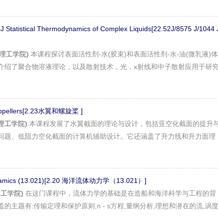
4J Statistical Thermodynamics of Complex Liquids[22.52J/8575 J/1044 
麻省理工学院)
本课程探讨表面活性剂-水(胶束)和表面活性剂-水-油(微乳液)体
介绍了聚合物溶液理论，以及散射技术，光，x射线和中子散射应用于研
 Propellers[2.23水翼和螺旋桨 ]
麻省理工学院)
本课程发展了水翼截面的理论与设计，包括亚空化截面的提升
问题、低阻力空化截面的计算机辅助设计。它还涵盖了升力线和升力面理
ynamics (13.021)[2.20 海洋流体动力学（13.021）]
省理工学院)
在这门课程中，流体力学的基础是在造船和海洋科学与工程的背
的主题有:传输定理和保护原则,n - s方程,量纲分析,理想和潜在的流,涡