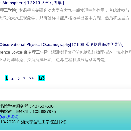
the Atmosphere[ 12.810 大气动力学 ]
(麻省理工学院)
本课程首先研究动力学在大气一般物理中的作用，考虑建模与
大气的大尺度现象学。只有这样才能严格地导出基本方程。然后将这些方
 to Observational Physical Oceanography[12.808 观测物理海洋学导论]
 Terrence Joyce(麻省理工学院)
观测物理海洋学包括海洋物理描述、海水物
驱动海洋环流、深海海洋环流、边界过程和波浪运动等专题。
1
1/3
2
3
>
>>
书馆学生服务群：437507696
书馆教工服务群：1038697975
Q在线咨询
013-2026 © 浙大宁波理工学院图书馆