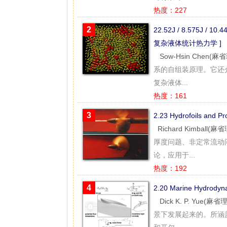
热度：227
2
22.52J / 8.575J / 10.4
复杂液体统计热力学 ]
Sow-Hsin Chen(
系的自组装原理。它还
复杂液体...
热度：161
3
2.23 Hydrofoils and
Richard Kimball(
厚度问题、非定常流动
论，应用于...
热度：192
4
2.20 Marine Hydrod
Dick K. P. Yue(麻
景下发展起来的。所涵盖