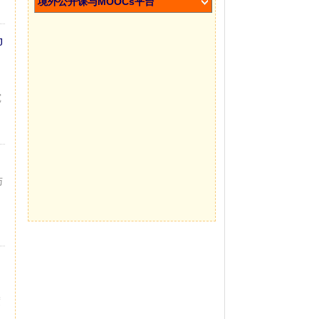
境外公开课与MOOCs平台
J
究
与
度