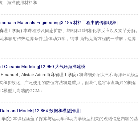
、海洋使用材料和...
enomena in Materials Engineering[3.185 材料工程中的传输现象]
l(麻省理工学院)
本课程涉及固态扩散、均相和非均相化学反应以及旋节分解
对流和辐射传热边界条件;流体动力学，纳维-斯托克斯方程的一维解，边界
 and Oceanic Modeling[12.950 大气压海洋建模]
y Emanuel ; Alistair Adcroft(麻省理工学院)
将详细介绍大气和海洋环流模
式和参数化。广泛使用的数值方法将是重点，但我们也将审查新兴的概念
模型到高端的GCMs...
rom Data and Models[12.864 数据和模型推理]
理工学院)
本课程涵盖了探索与运动学和动力学模型相关的观测信息内容的基