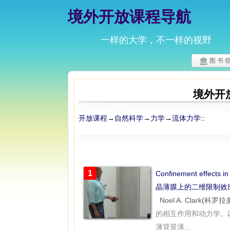
境外开放课程导航
一样的大学，不一样的视野
图 书 
境外开
开放课程
→
自然科学
→
力学
→
流体力学
::
1
Confinement effects 
晶薄膜上的二维限制效应
Noel A. Clark(科罗
的相互作用和动力学。
薄背景薄...