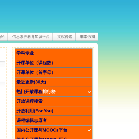
预约
信息素养教育知识平台
文献传递
非常假期
学科专业
开课单位（课程数）
开课单位（首字母）
最近更新(30天)
热门开放课程
排行榜
开放课程搜索
液
开放利用(For You)
课程编辑志愿者
国内公开课与MOOCs平台