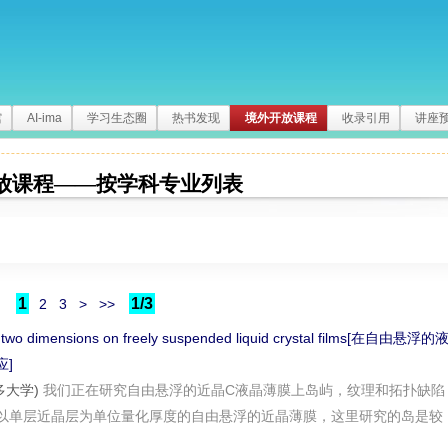
馆
AI-ima
学习生态圈
热书发现
境外开放课程
收录引用
讲座
放课程——按学科专业列表
1
1/3
2
3
>
>>
in two dimensions on freely suspended liquid crystal films[在自由悬浮的
]
拉多大学)
我们正在研究自由悬浮的近晶C液晶薄膜上岛屿，纹理和拓扑缺陷
以单层近晶层为单位量化厚度的自由悬浮的近晶薄膜，这里研究的岛是较