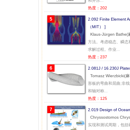
和开尔...
热度：202
5
2.092 Finite Elemen
（MIT） ]
Klaus-Jürgen Bat
方法。考虑稳态、瞬态
求解过程。作业...
热度：237
6
2.081J / 16.230J Plat
Tomasz Wierzbick
形板的弯曲和屈曲;非
和轴对称...
热度：125
7
2.019 Design of Oc
Chryssostomos Chr
实现和测试周期，包括硬