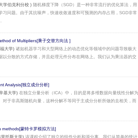
(加州大学伯克利分校 )
随机梯度下降（SGD）是一种非常流行的优化算法，用
学习问题。由于其抗噪声，快速收敛速度和可预测的内存占用，SGD非常
.
n Method of Multipliers[乘子交替方向法 ]
斯坦福大学)
诸如机器学习和大型网络上的动态优化等领域中的问题导致极大
据以分散的方式存储，并且处理元件分布在网络上。我们认为乘法器的交
ent Analysis[独立成分分析]
赫尔辛基大学)
在独立分量分析（ICA）中，目的是将多维数据向量线性分解
。对于非高斯随机向量，这种分解不等同于主成分分析所做的去相关，而
ation methods[蒙特卡罗模拟方法]
eu(布里托斯大学)
该课程介绍了独立的组件分析和源分离。我们从简单的统计