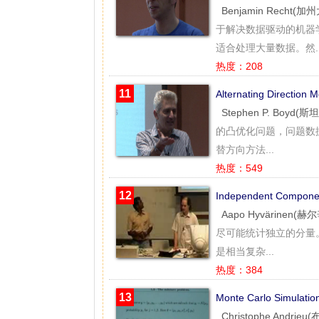
Benjamin Recht
于解决数据驱动的机器
适合处理大量数据。然..
热度：208
11
Alternating Directio
Stephen P. Boyd(
的凸优化问题，问题数
替方向方法...
热度：549
12
Independent Compon
Aapo Hyvärinen(
尽可能统计独立的分量
是相当复杂...
热度：384
13
Monte Carlo Simul
Christophe Andri