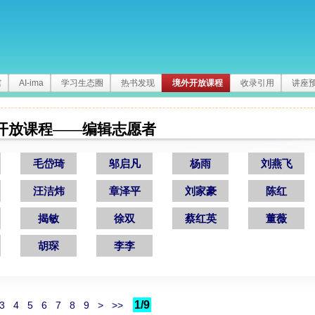
馆
AI-ima
学习生态圈
热书发现
境外开放课程
收录引用
讲座
开放课程——编辑志愿者
毛岱琦
邬启凡
杨雨
刘燕飞
汪洁炜
章泽平
刘家豪
陈红
揭敏
徐双
蔡红英
董薇
胡琛
李李
1/9
3
4
5
6
7
8
9
>
>>