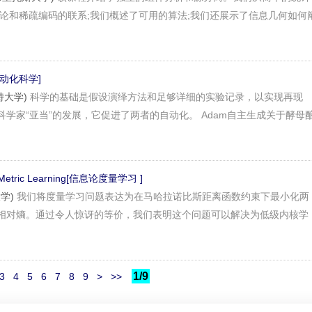
理论和稀疏编码的联系;我们概述了可用的算法;我们还展示了信息几何如何
e[自动化科学]
斯特大学)
科学的基础是假设演绎方法和足够详细的实验记录，以实现再现
学家“亚当”的发展，它促进了两者的自动化。 Adam自主生成关于酵母
ic Metric Learning[信息论度量学习 ]
大学)
我们将度量学习问题表达为在马哈拉诺比斯距离函数约束下最小化两
相对熵。通过令人惊讶的等价，我们表明这个问题可以解决为低级内核学
1/9
3
4
5
6
7
8
9
>
>>