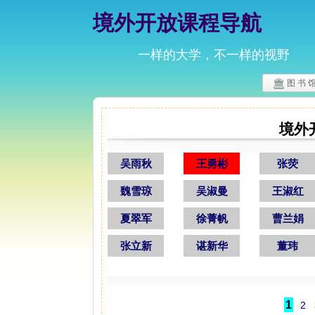
境外开放课程导航
一样的大学，不一样的视野
图 书 
境外
吴雨秋
王勇彬
张荧
魏雪琼
吴淑曼
王淑红
夏翠军
徐菁帆
曹兰娟
张立新
谌新华
董玮
1
2