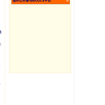
境外公开课与MOOCs平台
通
某
中