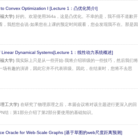
on to Convex Optimization I [Lecture 1：凸优化简介I]
斯坦福大学)
好的。欢迎使用364a，这是凸优化。不幸的是，我不得不道歉开
看，我想您会说-如果您在上课的预定时间观看，您会发现我不在。那是因
w Of Linear Dynamical Systems[Lecture 1：线性动力系统概述]
斯坦福大学)
我实际上只是从一些开始-我将介绍班级的一些技巧，然后我们将
一场有趣的演讲，因此它并不代表班级。因此，在结束时，您将不去思
夫特理工大学)
在研究了物理原理之后，本届会议将对该主题进行更深入的回
PN结：第1部分介绍了第2部分要使用的基础知识。
tance Oracle for Web-Scale Graphs [基于草图的web尺度距离预测]