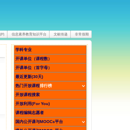
预约
信息素养教育知识平台
文献传递
非常假期
学科专业
开课单位（课程数）
开课单位（首字母）
最近更新(30天)
热门开放课程
排行榜
开放课程搜索
开放利用(For You)
课程编辑志愿者
国内公开课与MOOCs平台