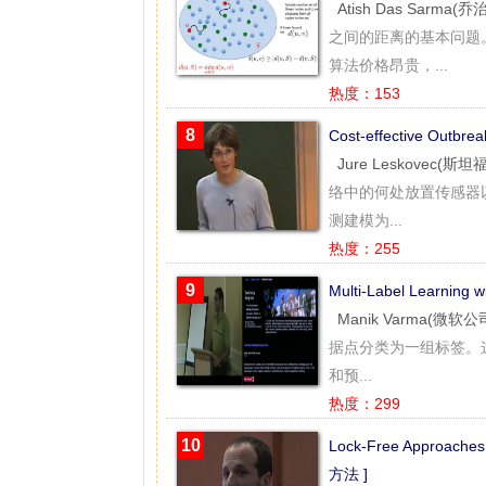
Atish Das Sarma
之间的距离的基本问题
算法价格昂贵，...
热度：153
8
Cost-effective Ou
Jure Leskovec(斯
络中的何处放置传感器
测建模为...
热度：255
9
Multi-Label Learning
Manik Varma(微软公
据点分类为一组标签。
和预...
热度：299
10
Lock-Free Approach
方法 ]