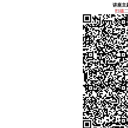
讲座主
扫描