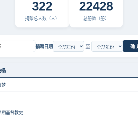
322
22428
捐赠总人数（人）
总册数（册）
至
捐赠日期
确 
物品
有梦
早期基督教史