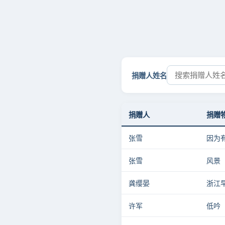
捐赠人姓名
捐赠人
捐赠
张雪
因为
张雪
风景
龚缨晏
浙江
许军
低吟