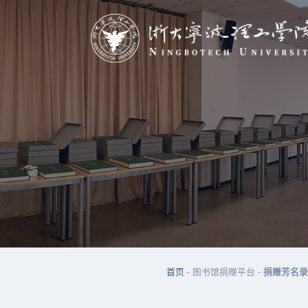
首页
- 图书馆捐赠平台 -
捐赠芳名录