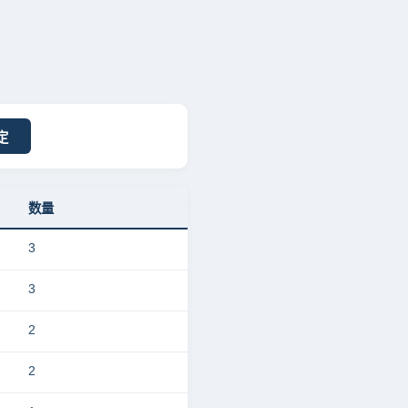
定
数量
3
3
2
2