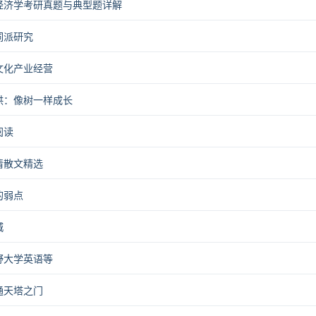
经济学考研真题与典型题详解
词派研究
文化产业经营
洪：像树一样成长
阅读
清散文精选
的弱点
城
野大学英语等
通天塔之门