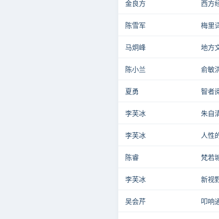
金良方
西方
陈雪军
梅里
马炯峰
地方
陈小兰
俞敏
夏勇
智者
李芙冰
朱自
李芙冰
人性
陈睿
梵若
李芙冰
新视
吴会芹
叩响