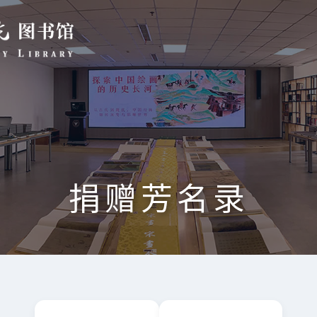
捐赠芳名录