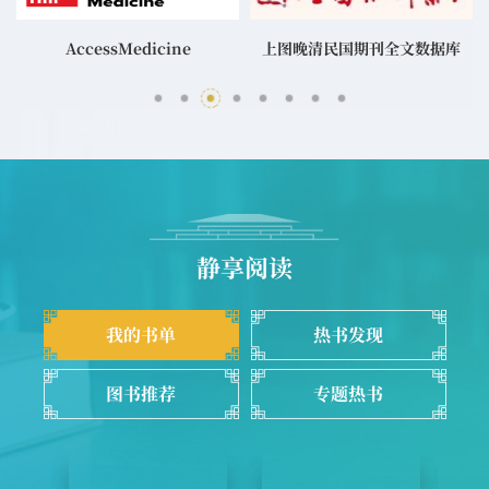
]
Gale LitFinder 文学索引
超星电子书（汇雅书世界）
AccessMedicine
CNKI中国学术期刊全文库[中国知网]
CNKI中国博硕士学位论文
上图晚清民国期刊全文数据库
EBSCO DynaMed[循证医学数据库]
万方数据知识服务平台[检索平台]
静享阅读
我的书单
热书发现
图书推荐
专题热书