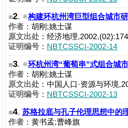
2
.
构建环杭州湾巨型组合城市
作者
：胡刚;姚士谋
原文出处
：经济地理,2002,(02):174-
证明编号
：
NBTCSSCI-2002-14
3
.
环杭州湾“葡萄串”式组合城
作者
：胡刚;姚士谋
原文出处
：中国人口·资源与环境,2002,
证明编号
：
NBTCSSCI-2002-13
4
.
苏格拉底与孔子伦理思想中的
作者
：黄书孟;曹峰旗