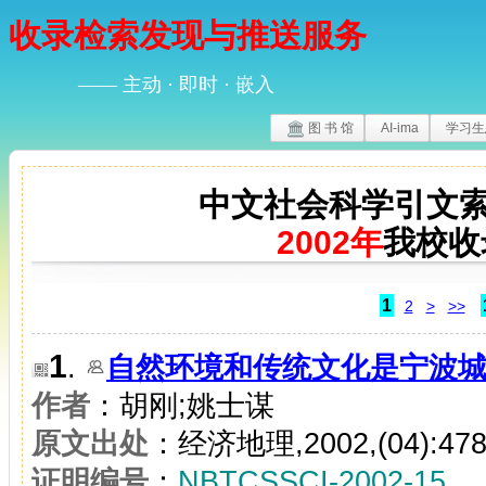
收录检索发现与推送服务
—— 主动 · 即时 · 嵌入
图 书 馆
AI-ima
学习生
中文社会科学引文索
2002年
我校收
1
2
>
>>
1
.
自然环境和传统文化是宁波
作者
：胡刚;姚士谋
原文出处
：经济地理,2002,(04):478
证明编号
：
NBTCSSCI-2002-15