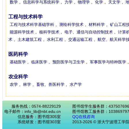
数学
,
信息科学与系统科学
,
力学
,
物理学
,
化学
,
天文学
,
工程与技术科学
工程与技术科学基础学科
,
测绘科学技术
,
材料科学
,
矿山工程
能源科学技术
,
核科学技术
,
电子、通信与自动控制技术
,
计算
术
,
土木建筑工程
,
水利工程
,
交通运输工程
,
航空、航天科学
医药科学
基础医学
,
临床医学
,
预防医学与卫生学
,
军事医学与特种医学
农业科学
农学
,
林学
,
畜牧、兽医科学
,
水产学
服务热线：0574-88229129
图书馆学生服务群：43750769
电子邮件：info_lib@nbt.edu.cn
图书馆教工服务群：103869797
信息服务：图书馆305室
QQ在线咨询
系统研发：图书馆303室
2013-2026 © 浙大宁波理工