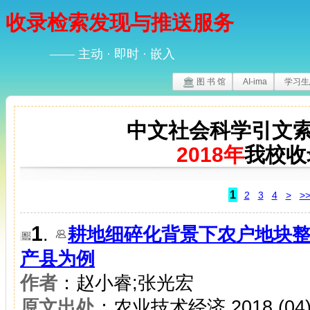
收录检索发现与推送服务
—— 主动 · 即时 · 嵌入
图 书 馆
AI-ima
学习生
中文社会科学引文索
2018年
我校收
1
2
3
4
>
>
1
.
耕地细碎化背景下农户地块
产县为例
作者
：赵小睿;张光宏
原文出处
：农业技术经济,2018,(04):