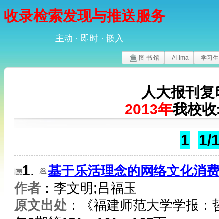
收录检索发现与推送服务
—— 主动 · 即时 · 嵌入
图 书 馆
AI-ima
学习生
人大报刊复
2013年
我校收
1
1/
1
.
基于乐活理念的网络文化消
作者
：李文明;吕福玉
原文出处
：《福建师范大学学报：哲学