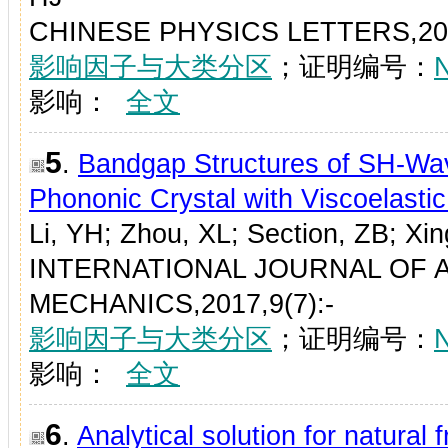
CHINESE PHYSICS LETTERS,2017
影响因子与大类分区
；证明编号：
影响：
全文
5
.
Bandgap Structures of SH-Wa
Phononic Crystal with Viscoelastic
Li, YH; Zhou, XL; Section, ZB; Xi
INTERNATIONAL JOURNAL OF 
MECHANICS,2017,9(7):-
影响因子与大类分区
；证明编号：
影响：
全文
6
.
Analytical solution for natural