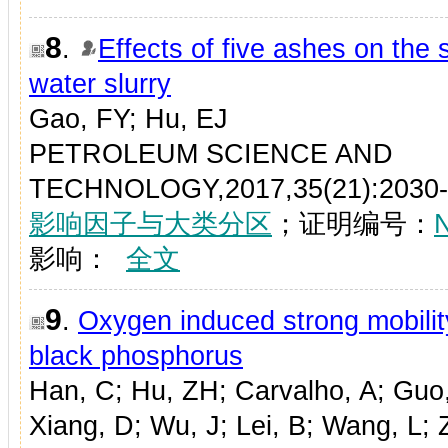
8
.
Effects of five ashes on the 
water slurry
Gao, FY; Hu, EJ
PETROLEUM SCIENCE AND
TECHNOLOGY,2017,35(21):2030
影响因子与大类分区
；证明编号：
影响：
全文
9
.
Oxygen induced strong mobilit
black phosphorus
Han, C; Hu, ZH; Carvalho, A; Guo,
Xiang, D; Wu, J; Lei, B; Wang, L;