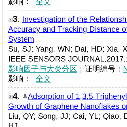
影响：
全文
3
.
Investigation of the Relations
Accuracy and Tracking Distance o
System
Su, SJ; Yang, WN; Dai, HD; Xia, X
IEEE SENSORS JOURNAL,2017,1
影响因子与大类分区
；证明编号：
影响：
全文
4
.
Adsorption of 1,3,5-Triphen
Growth of Graphene Nanoflakes o
Liu, QY; Song, JJ; Cai, YL; Qiao,
HJ