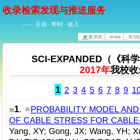
收录检索发现与推送服务
—— 主动 · 即时 · 嵌入
图 书 馆
AI-ima
学习生
SCI-EXPANDED（《
2017年
我校收
1
2
3
4
5
6
7
8
9
1
1
.
PROBABILITY MODEL AND 
OF CABLE STRESS FOR CABLE
Yang, XY; Gong, JX; Wang, YH; X