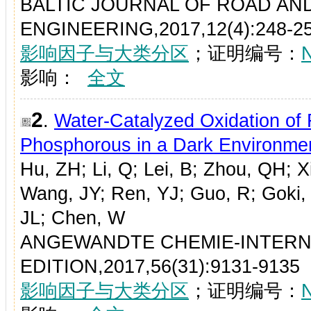
BALTIC JOURNAL OF ROAD AN
ENGINEERING,2017,12(4):248-2
影响因子与大类分区
；证明编号：
影响：
全文
2
.
Water-Catalyzed Oxidation of
Phosphorous in a Dark Environme
Hu, ZH; Li, Q; Lei, B; Zhou, QH; X
Wang, JY; Ren, YJ; Guo, R; Goki,
JL; Chen, W
ANGEWANDTE CHEMIE-INTERN
EDITION,2017,56(31):9131-9135
影响因子与大类分区
；证明编号：