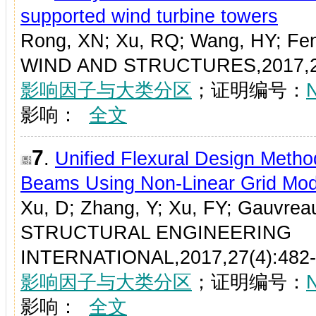
supported wind turbine towers
Rong, XN; Xu, RQ; Wang, HY; Fe
WIND AND STRUCTURES,2017,25
影响因子与大类分区
；证明编号：
影响：
全文
7
.
Unified Flexural Design Metho
Beams Using Non-Linear Grid Mod
Xu, D; Zhang, Y; Xu, FY; Gauvrea
STRUCTURAL ENGINEERING
INTERNATIONAL,2017,27(4):482
影响因子与大类分区
；证明编号：
影响：
全文