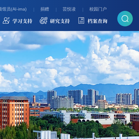
馆员(AI-ima)
捐赠
芸悦读
校园门户
学习支持
研究支持
档案查询