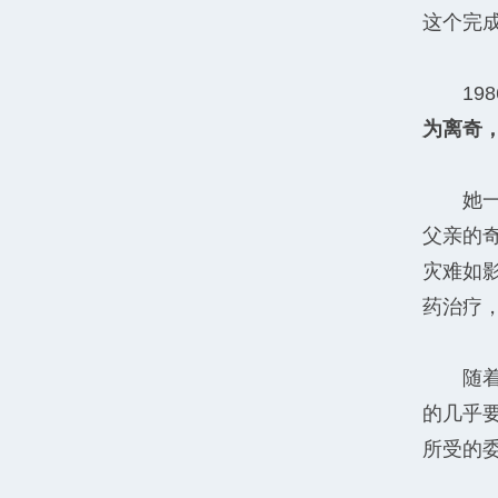
这个完
1
为离奇
她
父亲的
灾难如
药治疗
随
的几乎
所受的