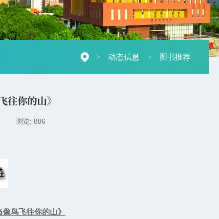
摄影：秋草
>
动态信息
>
图书推荐
飞往你的山》
浏览: 886
当像鸟飞往你的山》