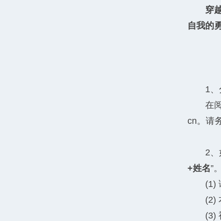
穿
自我的
1
在
cn。
2、
+姓名
”
(1
(2
(