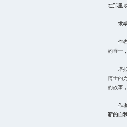
在那里
求
作
的唯一
塔
博士的
的故事
作
新的自