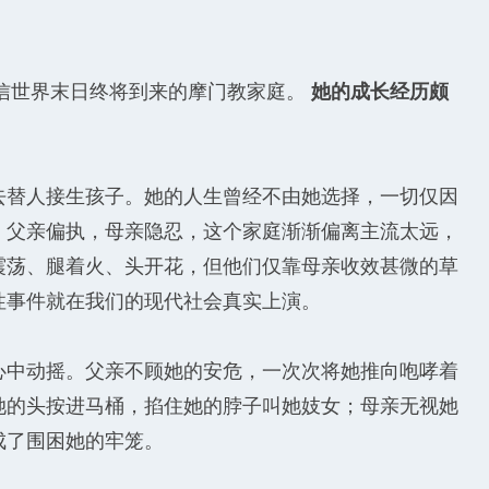
相信世界末日终将到来的摩门教家庭。
她的成长经历颇
去替人接生孩子。她的人生曾经不由她选择，一切仅因
。父亲偏执，母亲隐忍，这个家庭渐渐偏离主流太远，
震荡、腿着火、头开花，但他们仅靠母亲收效甚微的草
性事件就在我们的现代社会真实上演。
心中动摇。父亲不顾她的安危，一次次将她推向咆哮着
她的头按进马桶，掐住她的脖子叫她妓女；母亲无视她
成了围困她的牢笼。