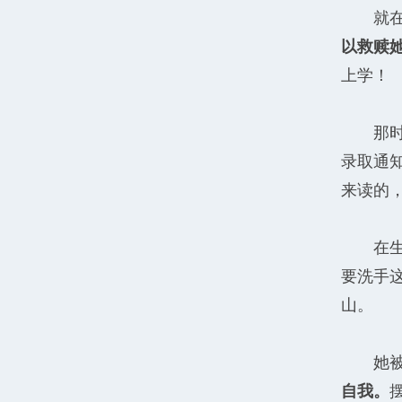
就
以救赎
上学！
那
录取通
来读的
在
要洗手
山。
她
自我。