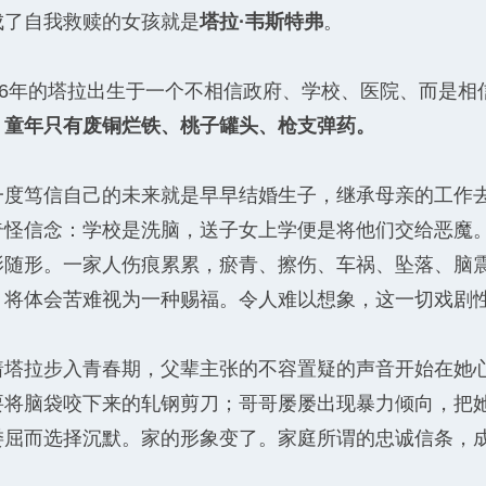
成了自我救赎的女孩就是
塔拉·韦斯特弗
。
986年的塔拉出生于一个不相信政府、学校、医院、而是
，童年只有废铜烂铁、桃子罐头、枪支弹药。
一度笃信自己的未来就是早早结婚生子，继承母亲的工作
奇怪信念：学校是洗脑，送子女上学便是将他们交给恶魔
影随形。一家人伤痕累累，瘀青、擦伤、车祸、坠落、脑
，将体会苦难视为一种赐福。令人难以想象，这一切戏剧
着塔拉步入青春期，父辈主张的不容置疑的声音开始在她
要将脑袋咬下来的轧钢剪刀；哥哥屡屡出现暴力倾向，把
委屈而选择沉默。家的形象变了。家庭所谓的忠诚信条，