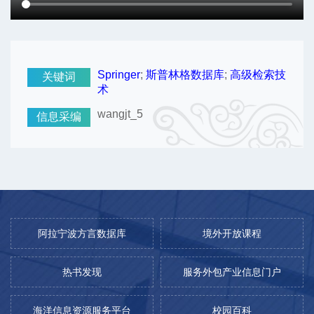
Springer
;
斯普林格数据库
;
高级检索技
关键词
术
wangjt_5
信息采编
阿拉宁波方言数据库
境外开放课程
热书发现
服务外包产业信息门户
海洋信息资源服务平台
校园百科