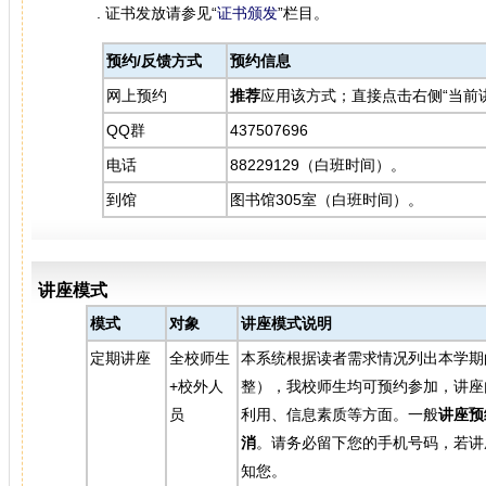
. 证书发放请参见“
证书颁发
”栏目。
预约/反馈方式
预约信息
网上预约
推荐
应用该方式；直接点击右侧“当前
QQ群
437507696
电话
88229129（白班时间）。
到馆
图书馆305室（白班时间）。
讲座模式
模式
对象
讲座模式说明
定期讲座
全校师生
本系统根据读者需求情况列出本学期
+校外人
整），我校师生均可预约参加，讲座
员
利用、信息素质等方面。一般
讲座预
消
。请务必留下您的手机号码，若讲
知您。