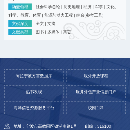
涵盖领域
社会科学总论 | 历史地理 | 经济 | 军事 | 文化、
科学、教育、体育 | 能源与动力工程 | 综合(参考工具)
文献深度
全文 | 文摘
文献类型
图书
|
多媒体
|
其它
阿拉宁波方言数据库
境外开放课程
热书发现
服务外包产业信息门户
海洋信息资源服务平台
校园百科
地址：宁波市高教园区钱湖南路1号
邮编：315100