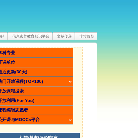
预约
信息素养教育知识平台
文献传递
非常假期
学科专业
开课单位
最近更新(30天)
热门开放课程(TOP100)
开放课程搜索
开放利用(For You)
课程编辑志愿者
公开课与MOOCs平台
纠错/补充/评论/留言