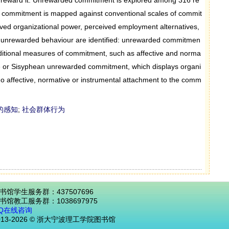
 commitment is mapped against conventional scales of commit
ved organizational power, perceived employment alternatives,
f unrewarded behaviour are identified: unrewarded commitmen
raditional measures of commitment, such as affective and norma
 or Sisyphean unrewarded commitment, which displays organi
no affective, normative or instrumental attachment to the comm
的感知
;
社会群体行为
书馆学生服务群：437507696
书馆教工服务群：1038697975
Q在线咨询
013-2026 © 浙大宁波理工学院图书馆