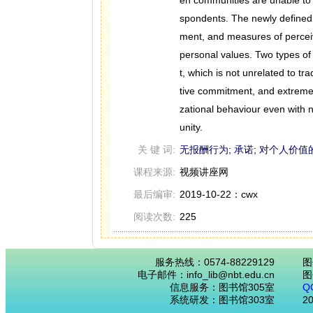
spondents. The newly defined
ment, and measures of percei
personal values. Two types o
t, which is not unrelated to t
tive commitment, and extreme
zational behaviour even with 
unity.
关 键 词:
无报酬行为
;
承诺
;
对个人价值
课程来源:
视频讲座网
最后编审:
2019-10-22：cwx
阅读次数:
225
服务热线：0574-88229129
图
电子邮件：info_lib@nbt.edu.cn
图
信息服务：图书馆305室
Q
系统研发：图书馆303室
2