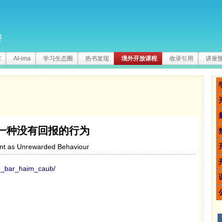
野
馆
AI-ima
学习生态圈
热书发现
境外开放课程
收录引用
讲座
一种没有回报的行为
t as Unrewarded Behaviour
09_bar_haim_caub/