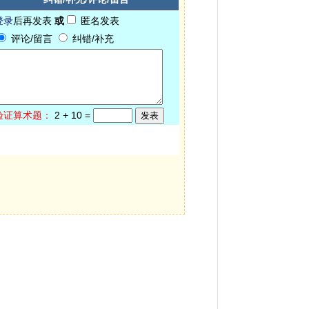
登录
后再发表
或
匿名发表
评论/留言
纠错/补充
验证算术题：
2
+
10
=