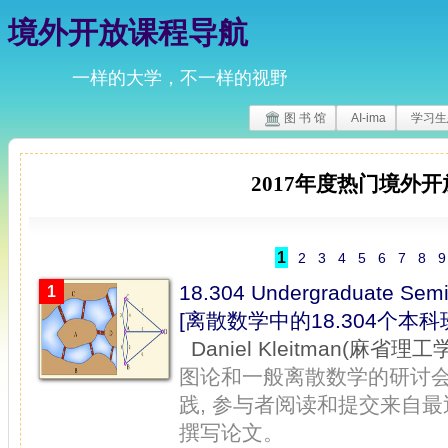
境外开放课程导航
一样的大学，不一样的视野
图 书 馆
AI-ima
学习生
2017
年度热门境外开
1
2
3
4
5
6
7
8
9
18.304 Undergraduate Semin
1
[离散数学中的18.304个本
Daniel Kleitman(麻省理工
图论和一般离散数学的研讨
践, 参与者阅读和提交来自最
撰写论文。