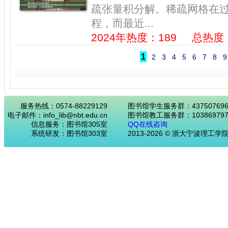
疏张量积分解。稀疏网格在
程，而最近...
2024年热度：189
总热度：
1
2
3
4
5
6
7
8
9
服务热线：0574-88229129
图书馆学生服务群：43750769
电子邮件：info_lib@nbt.edu.cn
图书馆教工服务群：103869797
信息服务：图书馆305室
QQ在线咨询
系统研发：图书馆303室
2013-2026 © 浙大宁波理工