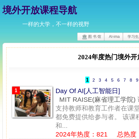
境外开放课程导航
一样的大学，不一样的视野
图 书 馆
AI-ima
学习生
2024
年度热门境外开
1
2
3
4
5
6
7
8
9
Day Of AI[人工智能日]
1
MIT RAISE(麻省理工学院)
支持教师和教育工作者在课
都免费提供给参与者。 该课程
和...
2024年热度：821
总热度：