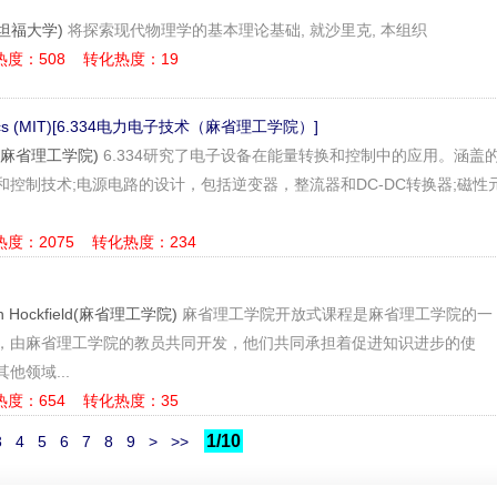
(斯坦福大学)
将探索现代物理学的基本理论基础, 就沙里克, 本组织
热度：508
转化热度：19
tronics (MIT)[6.334电力电子技术（麻省理工学院）]
ault(麻省理工学院)
6.334研究了电子设备在能量​​转换和控制中的应用。涵盖
控制技术;电源电路的设计，包括逆变器，整流器和DC-DC转换器;磁性
热度：2075
转化热度：234
an Hockfield(麻省理工学院)
麻省理工学院开放式课程是麻省理工学院的一
，由麻省理工学院的教员共同开发，他们共同承担着促进知识进步的使
他领域...
热度：654
转化热度：35
1/10
3
4
5
6
7
8
9
>
>>