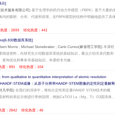
演示]
r(拜耳技术服务有限公司)
基于生理学的药代动力学模型（PBPK）基于大量的
体内的吸附、分布、代谢和排泄。在PBPK模型的结构中明确地提供了具
.
热度：2693
转化热度：441
tems[6.830数据库系统]
bert Morris ; Michael Stonebraker ; Carlo Curino(麻省理工学院)
本课程
要阅读资料，向研究生介绍数据库系统的基础知识，重点介绍关系代数和
查询优化和事务等基础知识。本课程专为修...
热度：891
转化热度：104
om qualitative to quantitative interpretation of atomic resolution
ges[HAADF-STEM成像：从原子分辨率HAADF-STEM图像的定性到定量解释
斯特凡学院)
在我们的演讲中，将给出定性和定量HAADF STEM技术的概
材料的表征示例进行举例说明，例如CaTiO3 La（Mg，Ti）O3固溶体
热度：2842
转化热度：46