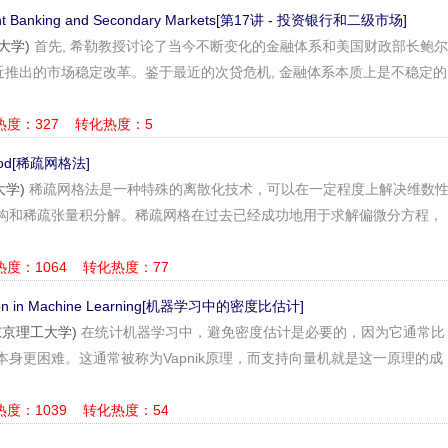
tment Banking and Secondary Markets[第17讲 - 投资银行和二级市场]
耶鲁大学)
首先, 希勒教授讨论了当今不断变化的金融体系和美国财政部长鲍尔
son) 最近推出的市场稳定改革。鉴于最近的次贷危机, 金融体系本质上是不稳定的
热度：327
转化热度：5
ethod[稀疏网格法]
大学)
稀疏网格法是一种特殊的离散化技术，可以在一定程度上解决维数
构和稀疏张量积分解。稀疏网格在过去已经成功地用于求解偏微分方程，
热度：1064
转化热度：77
mation in Machine Learning[机器学习中的密度比估计]
a(东京理工大学)
在统计机器学习中，避免密度估计是必要的，因为它通常比
身更困难。这通常被称为Vapnik原理，而支持向量机就是这一原理的成
热度：1039
转化热度：54