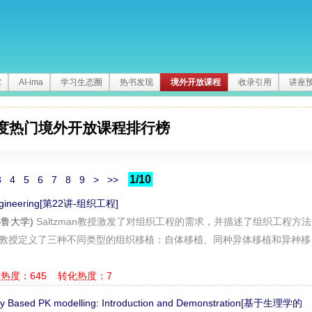
馆
AI-ima
学习生态圈
热书发现
境外开放课程
收录引用
讲座
度热门境外开放课程排行榜
1/10
3
4
5
6
7
8
9
>
>>
 Engineering[第22讲-组织工程]
(耶鲁大学)
Saltzman教授激发了对组织工程的需求，并描述了组织工程方法
man教授定义了三种不同类型的组织移植：自体移植、同种异体移植和异种移
热度：645
转化热度：7
ogy Based PK modelling: Introduction and Demonstration[基于生理学的