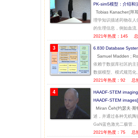
PK-sim5模型：介绍和
Tobias Kanache
理学知识描述药物在人
的生理信息，例如血流..
2021年热度：145
总
3
6.830 Database Sys
Samuel Madden ; Ro
依赖于数据库社区的主
数据模型、模式规范化、
2021年热度：92
总
4
HAADF-STEM imaging: fr
HAADF-STEM ima
Miran Čeh(约瑟夫·
述，并通过各种无机陶瓷
GaN蓝色激光二极管...
2021年热度：75
总