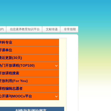
预约
信息素养教育知识平台
文献传递
非常假期
学科专业
开课单位
最近更新(30天)
热门开放课程(TOP100)
开放课程搜索
开放利用(For You)
课程编辑志愿者
公开课与MOOCs平台
纠错/补充/评论/留言