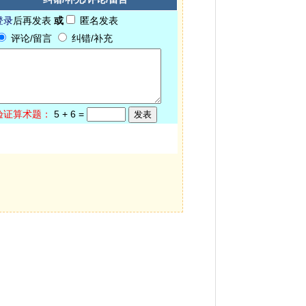
登录
后再发表
或
匿名发表
评论/留言
纠错/补充
验证算术题：
5
+
6
=