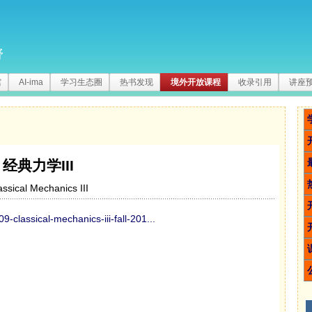
野
馆
AI-ima
学习生态圈
热书发现
境外开放课程
收录引用
讲座
经典力学III
assical Mechanics III
9-classical-mechanics-iii-fall-201...