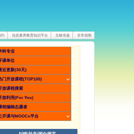
预约
信息素养教育知识平台
文献传递
非常假期
学科专业
开课单位
最近更新(30天)
热门开放课程(TOP100)
开放课程搜索
开放利用(For You)
课程编辑志愿者
公开课与MOOCs平台
纠错/补充/评论/留言