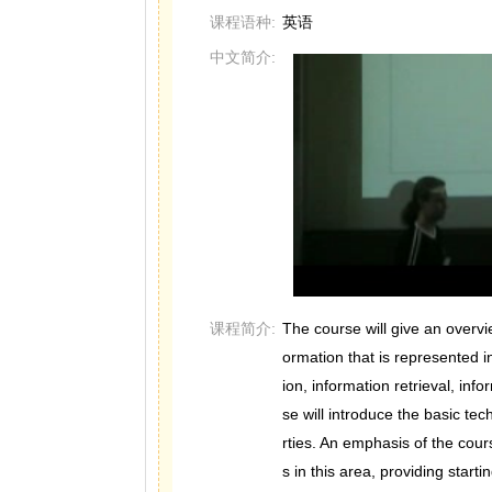
课程语种:
英语
中文简介:
课程简介:
The course will give an overvi
ormation that is represented in t
ion, information retrieval, inf
se will introduce the basic tec
rties. An emphasis of the cour
s in this area, providing starti