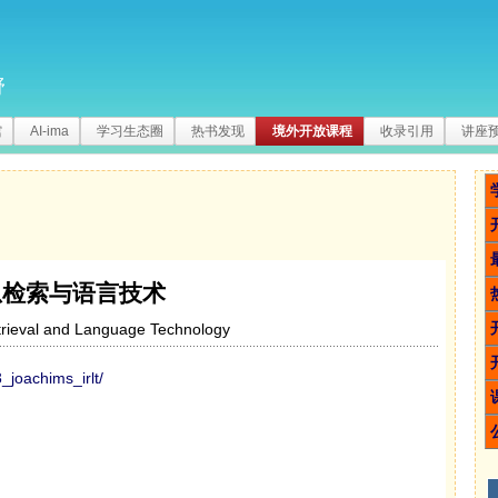
野
馆
AI-ima
学习生态圈
热书发现
境外开放课程
收录引用
讲座
息检索与语言技术
trieval and Language Technology
3_joachims_irlt/