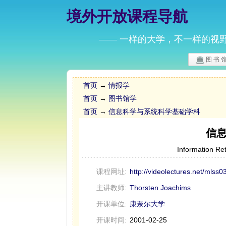
境外开放课程导航
—— 一样的大学，不一样的视
图 书 
首页
→
情报学
首页
→
图书馆学
首页
→
信息科学与系统科学基础学科
信
Information Re
课程网址:
http://videolectures.net/mlss0
主讲教师:
Thorsten Joachims
开课单位:
康奈尔大学
开课时间:
2001-02-25