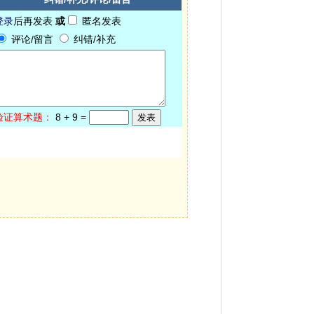
登录
后再发表
或
匿名发表
评论/留言
纠错/补充
验证算术题：
8
+
9
=