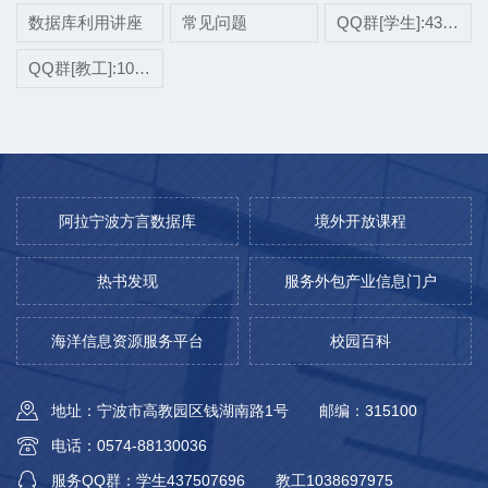
数据库利用讲座
常见问题
QQ群[学生]:437507696
QQ群[教工]:1038697975
阿拉宁波方言数据库
境外开放课程
热书发现
服务外包产业信息门户
海洋信息资源服务平台
校园百科
地址：宁波市高教园区钱湖南路1号
邮编：315100
电话：0574-88130036
服务QQ群：学生437507696
教工1038697975