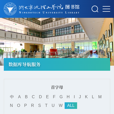
摄影：秋草
数据库导航服务
首字母
中
A
B
C
D
E
F
G
H
I
J
K
L
M
N
O
P
R
S
T
U
W
ALL