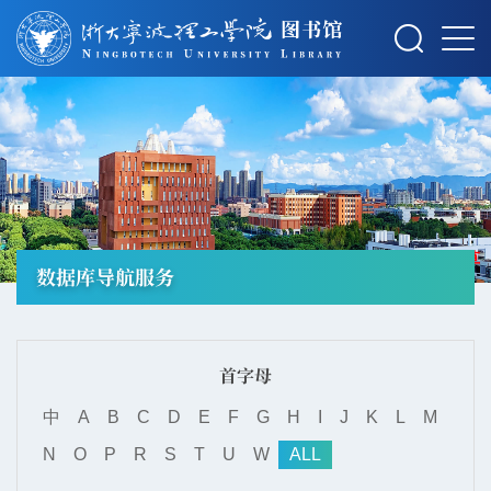
摄影：秋草
数据库导航服务
首字母
中
A
B
C
D
E
F
G
H
I
J
K
L
M
N
O
P
R
S
T
U
W
ALL