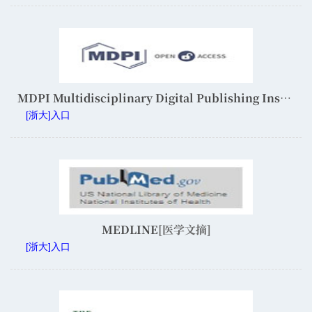
MDPI Multidisciplinary Digital Publishing Institute
[浙大]入口
MEDLINE
[医学文摘]
[浙大]入口