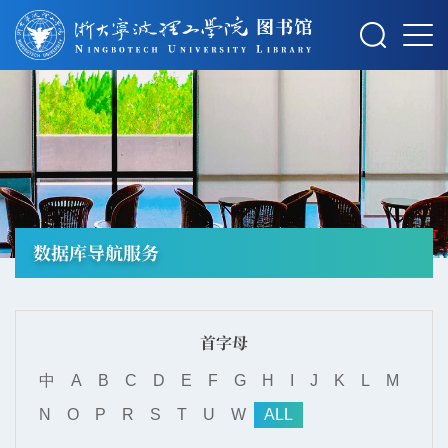
摄影：秋草
数据库导航服务
首字母
中
A
B
C
D
E
F
G
H
I
J
K
L
M
N
O
P
R
S
T
U
W
ALL