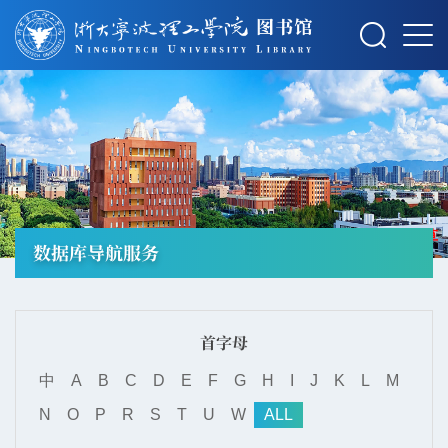
摄影：秋草
数据库导航服务
首字母
中
A
B
C
D
E
F
G
H
I
J
K
L
M
N
O
P
R
S
T
U
W
ALL