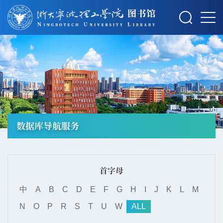
摄影：秋草
数据库导航服务
首字母
中
A
B
C
D
E
F
G
H
I
J
K
L
M
N
O
P
R
S
T
U
W
ALL