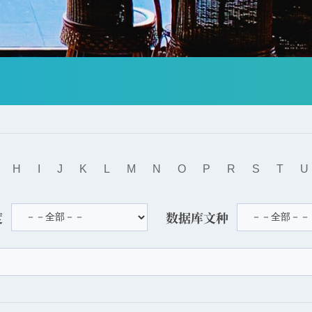
H
I
J
K
L
M
N
O
P
R
S
T
U
度
数据库文种