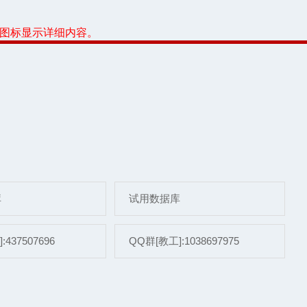
或图标显示详细内容。
库
试用数据库
437507696
QQ群[教工]:1038697975