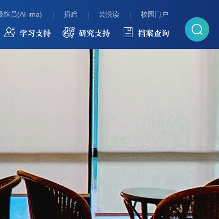
馆员(AI-ima)
捐赠
芸悦读
校园门户
学习支持
研究支持
档案查询