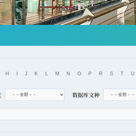
H
I
J
K
L
M
N
O
P
R
S
T
U
度
数据库文种