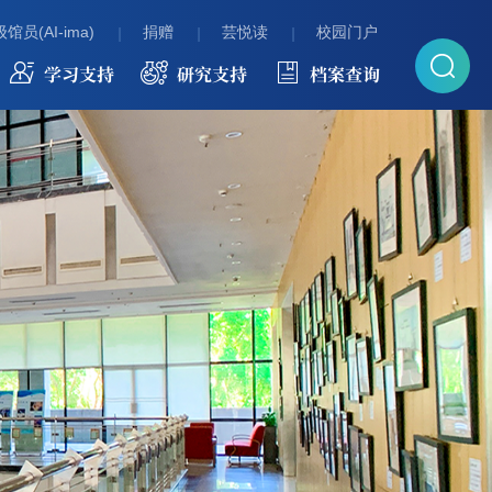
馆员(AI-ima)
捐赠
芸悦读
校园门户
学习支持
研究支持
档案查询