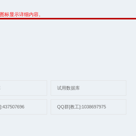
或图标显示详细内容。
库
试用数据库
437507696
QQ群[教工]:1038697975