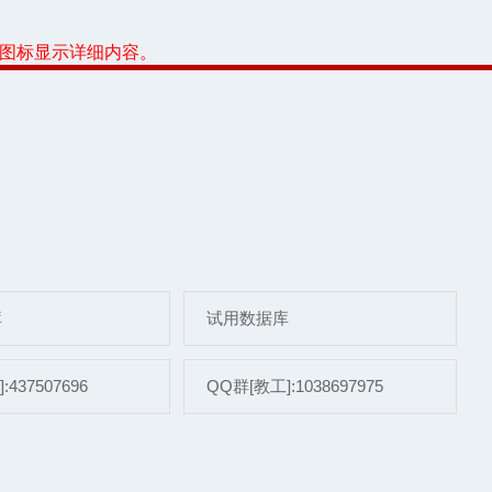
或图标显示详细内容。
库
试用数据库
437507696
QQ群[教工]:1038697975