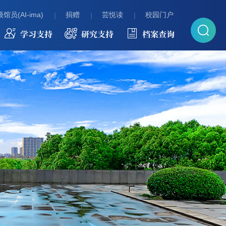
馆员(AI-ima)
捐赠
芸悦读
校园门户
学习支持
研究支持
档案查询