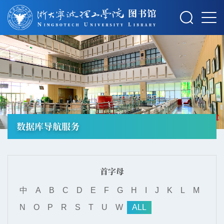
摄影：秋草
数据库导航服务
首字母
中
A
B
C
D
E
F
G
H
I
J
K
L
M
N
O
P
R
S
T
U
W
ALL