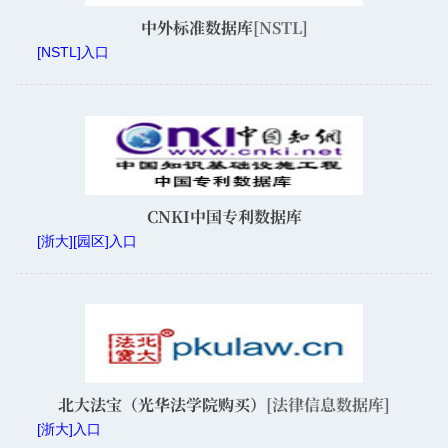
中外标准数据库
[NSTL]
[NSTL]入口
CNKI中国专利数据库
[浙大][园区]入口
北大法宝（光华法学院购买）
[法律信息数据库]
[浙大]入口