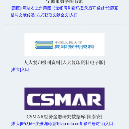
宁波市数字图书馆
[园区][网站右上角用图书馆帐号和密码登录后可通过“馆际互
借与文献传递”方式获取文献全文]入口
人大复印报刊资料
[人大复印资料电子版]
[浙大]入口
CSMAR经济金融研究数据库
[国泰安]
[浙大]IP认证+注册访问(需用zju.edu.cn邮箱注册访问)入口