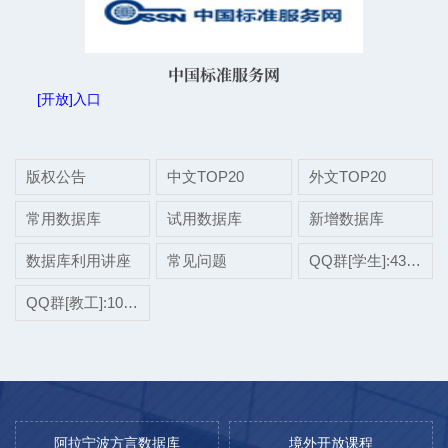
中国标准服务网
[开放]入口
版权公告
中文TOP20
外文TOP20
常用数据库
试用数据库
新增数据库
数据库利用讲座
常见问题
QQ群[学生]:437507696
QQ群[教工]:1038697975
阿拉宁波方言数据库
境外开放课程