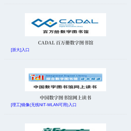
CADAL 百万册数字图书馆
[浙大]入口
中国数字图书馆网上读书
[理工]镜像(无线NIT-WLAN可用)入口