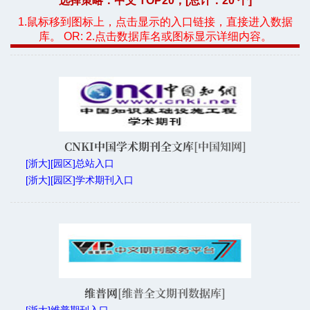
选择策略：中文 TOP20，[总计：20 个]
1.鼠标移到图标上，点击显示的入口链接，直接进入数据
库。 OR: 2.点击数据库名或图标显示详细内容。
CNKI中国学术期刊全文库
[中国知网]
[浙大][园区]总站入口
[浙大][园区]学术期刊入口
维普网
[维普全文期刊数据库]