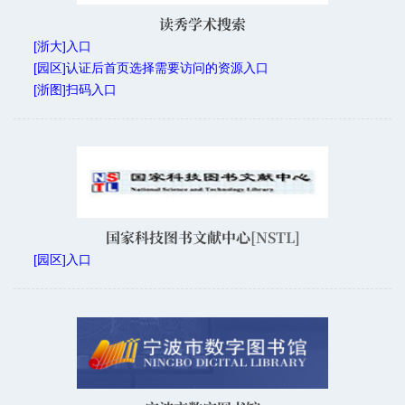
读秀学术搜索
[浙大]入口
[园区]认证后首页选择需要访问的资源入口
[浙图]扫码入口
国家科技图书文献中心
[NSTL]
[园区]入口