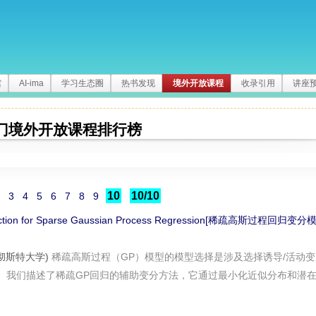
馆
AI-ima
学习生态圈
热书发现
境外开放课程
收录引用
讲座
门境外开放课程排行榜
10
10/10
3
4
5
6
7
8
9
election for Sparse Gaussian Process Regression[稀疏高斯过程回归变分
as(曼彻斯特大学)
稀疏高斯过程（GP）模型的模型选择是涉及选择诱导/活动变
。我们描述了稀疏GP回归的辅助变分方法，它通过最小化近似分布和潜