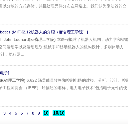
据以分散的方式存储，并且处理元件分布在网络上。我们认为乘法器的交
 to Robotics (MIT)[2.12机器人的介绍（麻省理工学院）]
Prof. John Leonard(麻省理工学院)
本课程概述了机器人机制，动力学和智
空间运动学以及运动规划;机械手和移动机器人的机构设计，多刚体动力
计，执行器...
电力电子]
ault(麻省理工学院)
6.622 涵盖能量转换和控制电路的建模、分析、设计、控
工程师协会 （IEEE） 所描述的那样，电力电子技术“包括电子元件的使
10
10/10
3
4
5
6
7
8
9