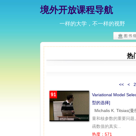
境外开放课程导航
一样的大学，不一样的视野
图 书 
热
<<
<
2
91
Variational Model S
型的选择]
Michalis K. Titsi
量和核参数的重要问题
函数值的真实...
热度：571