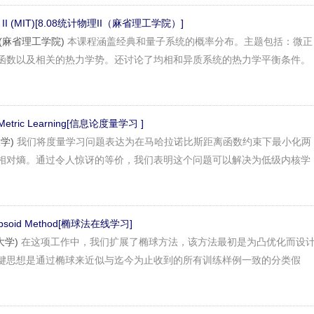
hysics II (MIT)[8.08统计物理II（麻省理工学院）]
Wen(麻省理工学院)
本课程涵盖经典和量子系统的概率分布。主题包括：微正
函数以及相关的热力学势。还讨论了均相和异质系统的热力学平衡条件。
ic Metric Learning[信息论度量学习 ]
大学)
我们将度量学习问题表达为在马哈拉诺比斯距离函数约束下最小化两
相对熵。通过令人惊讶的等价，我们表明这个问题可以解决为低级内核学
Ellipsoid Method[椭球法在线学习]
大学)
在这项工作中，我们扩展了椭球方法，该方法最初是为凸优化而设
键思想是通过椭球来近似与迄今为止收到的所有训练样例一致的分类假