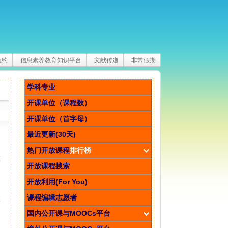
预约
信息素养教育知识平台
文献传递
非常假期
学科专业
开课单位（课程数）
开课单位（首字母）
最近更新(30天)
热门开放课程
排行榜
模
开放课程搜索
开放利用(For You)
课程编辑志愿者
在
国内公开课与MOOCs平台