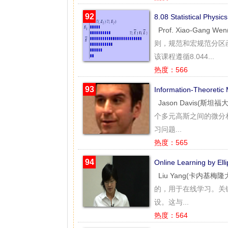
92
8.08 Statistical P
Prof. Xiao-Gang 
则，规范和宏规范分区
该课程遵循8.044...
热度：566
93
Information-Theoret
Jason Davis(斯坦福
个多元高斯之间的微分
习问题...
热度：565
94
Online Learning by 
Liu Yang(卡内基梅隆
的，用于在线学习。关
设。这与...
热度：564