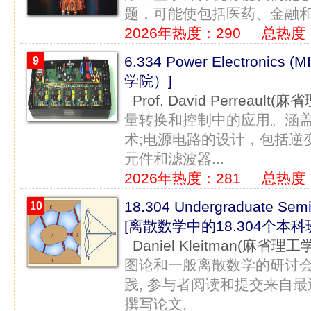
题，可能使包括医药、金融和制
2026年热度：290
总热度：
6.334 Power Electroni
9
学院）]
Prof. David Perreault
量​​转换和控制中的应用。
术;电源电路的设计，包括逆变
元件和滤波器...
2026年热度：281
总热度：
18.304 Undergraduate Semin
10
[离散数学中的18.304个本
Daniel Kleitman(麻省理工
图论和一般离散数学的研讨
践, 参与者阅读和提交来自最
撰写论文。