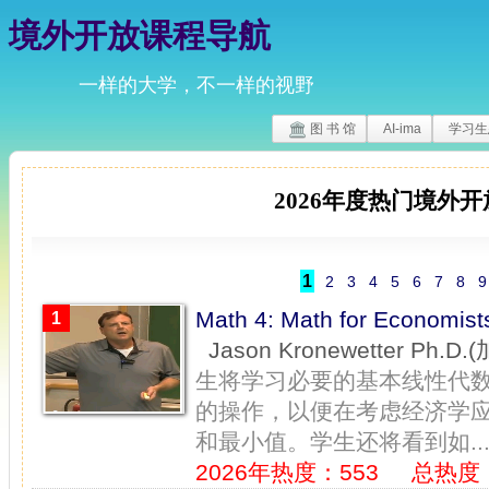
境外开放课程导航
一样的大学，不一样的视野
图 书 馆
AI-ima
学习生
2026
年度热门境外开
1
2
3
4
5
6
7
8
9
Math 4: Math for Econ
1
Jason Kronewetter Ph
生将学习必要的基本线性代
的操作，以便在考虑经济学
和最小值。学生还将看到如..
2026年热度：553
总热度：