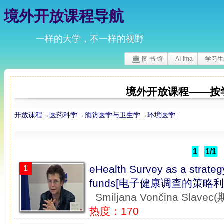
境外开放课程导航
一样的大学，不一样的视野
图 书 馆
AI-ima
学习生
境外开放课程——按
开放课程
→
医药科学
→
预防医学与卫生学
→
环境医学
::
1
1/1
eHealth Survey as a strategy 
1
funds[电子健康调查的策略
Smiljana Vončina Sl
热度：170