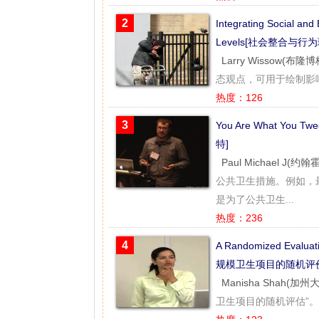
2
Integrating Social and
Levels[社会整合与
Larry Wissow(
态观点，可用于绘制影
热度：126
3
You Are What You T
特]
Paul Michael J(
公共卫生措施。例如，
是为了公共卫生...
热度：236
4
A Randomized Evalua
规模卫生项目的随机评价
Manisha Shah(加
卫生项目的随机评估”。