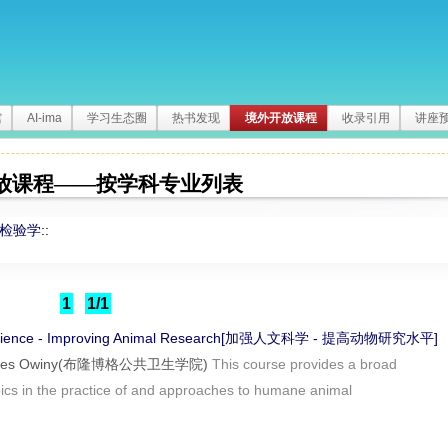
馆
AI-ima
学习生态圈
热书发现
境外开放课程
收录引用
讲座
放课程——按学科专业列表
检验学
::
1
1/1
Science - Improving Animal Research[加强人文科学 - 提高动物研究水平]
;James Owiny(布隆博格公共卫生学院)
This course provides a broad
pics in the practice of and approaches to humane animal