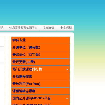
预约
信息素养教育知识平台
文献传递
非常假期
学科专业
开课单位（课程数）
开课单位（首字母）
最近更新(30天)
热门开放课程
排行榜
开放课程搜索
开放利用(For You)
课程编辑志愿者
国内公开课与MOOCs平台